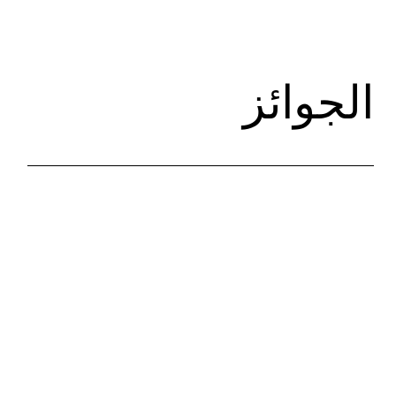
ggle
tion
الجوائز